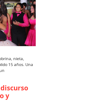
obrina, nieta,
ido 15 años. Una
 un
discurso
o y