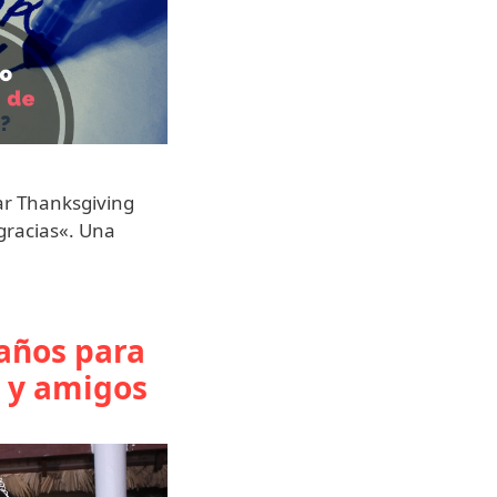
rar Thanksgiving
 gracias«. Una
 años para
a y amigos