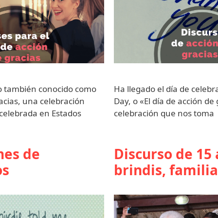
o también conocido como
Ha llegado el día de celeb
acias, una celebración
Day, o «El día de acción de
l celebrada en Estados
celebración que nos toma
nes de
Discurso de 15
os
brindis, famili