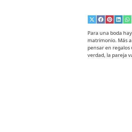
Compartir
Compartir
Comparti
Compa
C
en
en
en
en
e
X
Facebook
Pinterest
Linke
W
Para una boda hay 
(Twitter)
matrimonio. Más al
pensar en regalos ú
verdad, la pareja va