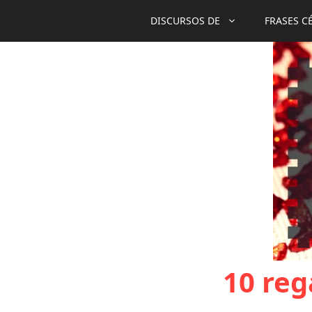
Saltar
DISCURSOS DE
FRASES C
al
contenido
10 reg