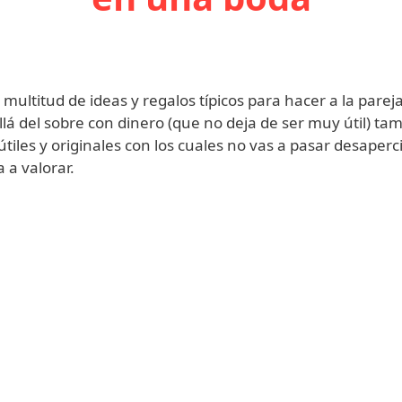
r
rtir
ompartir
n
dIn
hatsApp
multitud de ideas y regalos típicos para hacer a la parej
lá del sobre con dinero (que no deja de ser muy útil) t
tiles y originales con los cuales no vas a pasar desaperc
 a valorar.