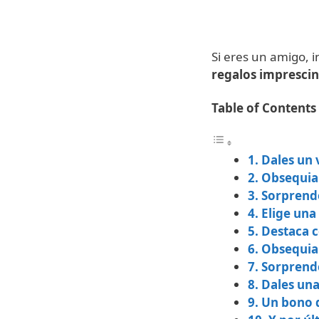
Si eres un amigo, 
regalos imprescin
Table of Contents
1. Dales un 
2. Obsequia
3. Sorprend
4. Elige un
5. Destaca 
6. Obsequia
7. Sorpren
8. Dales un
9. Un bono 