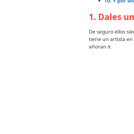
10. Y por ú
1. Dales u
De seguro ellos sie
tiene un artista e
añoran ir.